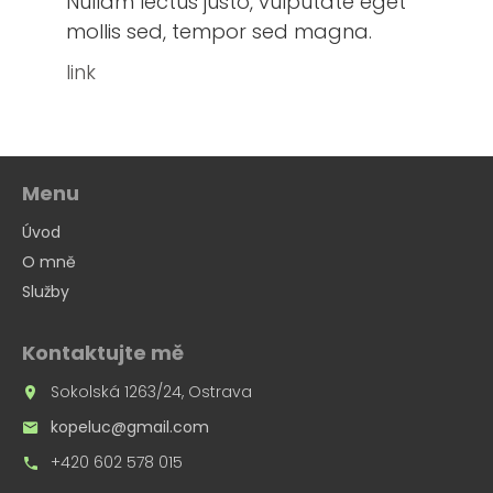
Nullam lectus justo, vulputate eget
mollis sed, tempor sed magna.
link
Menu
Úvod
O mně
Služby
Kontaktujte mě
Sokolská 1263/24, Ostrava
kopeluc@gmail.com
+420 602 578 015